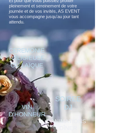
Et pour que vous puissiez profiter
pleinement et sereinement de votre
journée et de vos invités,
AS EVENT
vous accompagne jusqu'au jour tant
attendu.
CEREMONIE
RELIGIEUSE
OU LAÏQUE
SOIREE
VIN
DJ
D'HONNEUR
ANIMATIONS
DÎNER