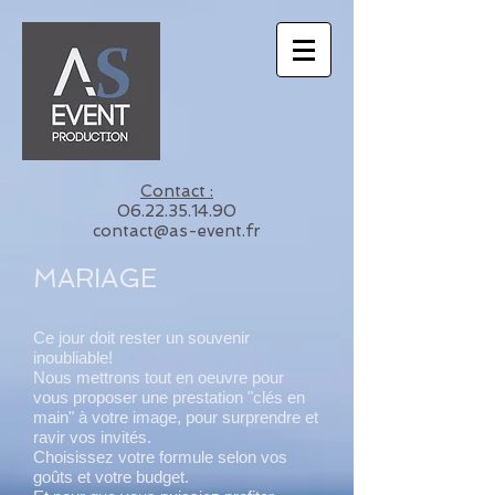
Contact :
06.22.35.14.90
contact@as-event.fr
MARIAGE
Ce jour doit rester un souvenir
inoubliable!
Nous mettrons tout en oeuvre pour
vous proposer une prestation "clés en
main" à votre image, pour surprendre et
ravir vos invités.
Choisissez votre formule selon vos
goûts et votre budget.